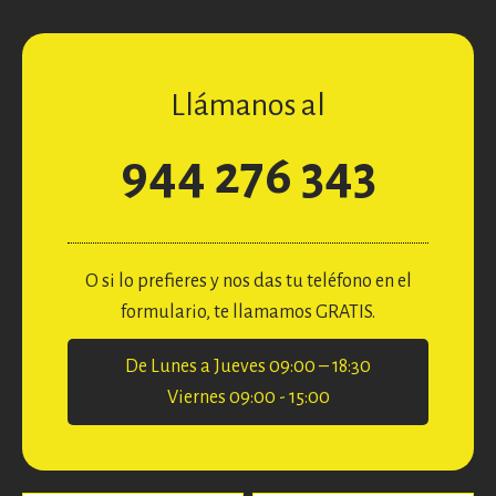
Llámanos al
944 276 343
O si lo prefieres y nos das tu teléfono en el
formulario, te llamamos GRATIS.
De Lunes a Jueves 09:00 – 18:30
Viernes 09:00 - 15:00