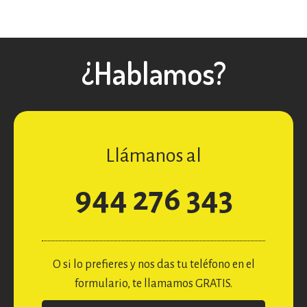
¿Hablamos?
Llámanos al
944 276 343
O si lo prefieres y nos das tu teléfono en el
formulario, te llamamos GRATIS.