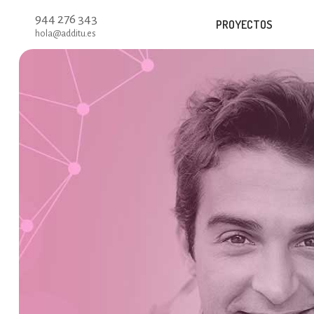
944 276 343
PROYECTOS
hola@additu.es