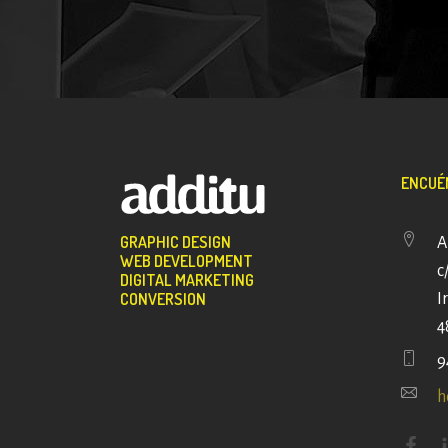
ENCUÉN
GRAPHIC DESIGN
A
WEB DEVELOPMENT
c
DIGITAL MARKETING
CONVERSION
I
4
9
h