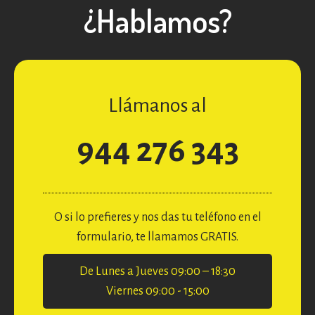
¿Hablamos?
Llámanos al
944 276 343
O si lo prefieres y nos das tu teléfono en el
formulario, te llamamos GRATIS.
De Lunes a Jueves 09:00 – 18:30
Viernes 09:00 - 15:00