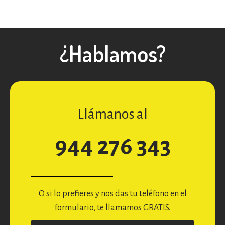
¿Hablamos?
Llámanos al
944 276 343
O si lo prefieres y nos das tu teléfono en el
formulario, te llamamos GRATIS.