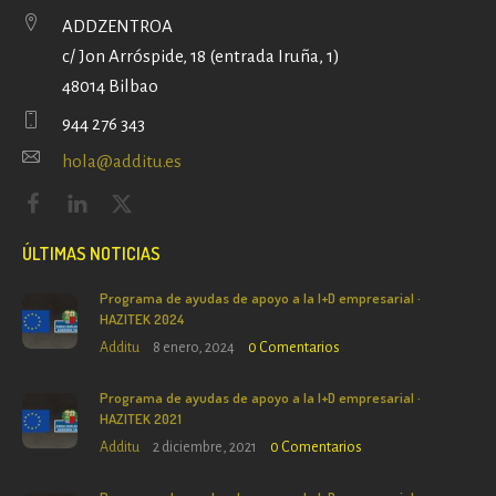
ADDZENTROA
c/ Jon Arróspide, 18 (entrada Iruña, 1)
48014 Bilbao
944 276 343
hola@additu.es
ÚLTIMAS NOTICIAS
Programa de ayudas de apoyo a la I+D empresarial ·
HAZITEK 2024
Additu
8 enero, 2024
0
Comentarios
Programa de ayudas de apoyo a la I+D empresarial ·
HAZITEK 2021
Additu
2 diciembre, 2021
0
Comentarios