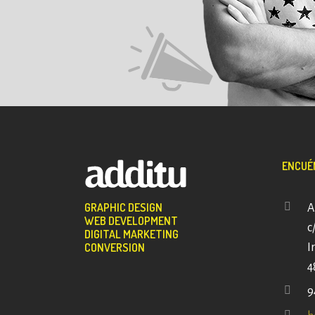
ENCUÉN
GRAPHIC DESIGN
A
WEB DEVELOPMENT
c
DIGITAL MARKETING
CONVERSION
I
4
9