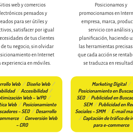
Sitios web y comercios
Posicionamos y
lectrónicos pensados y
promocionamos en Intern
reados para ser útiles y
empresa, marca, produc
tivos, satisfacer por igual
servicio con análisis 
necesidades de tus clientes
planificación, haciendo u
s de tu negocio, sin olvidar
las herramientas precisas
osicionamiento en Internet
que cada acción se rentabi
a experiencia en móviles.
se traduzca en resultad
rrollo Web
/
Diseño Web
/
Marketing Digital
/
bilidad
/
Accesibilidad
/
Posicionamiento en Buscad
timización Web – WPO
/
SEO
/
Publicidad en Buscad
tica Web
/
Posicionamiento
SEM
/
Publicidad en Re
scadores – SEO
/
Desarrollo
Sociales – SMM
/
E-mail ma
commerce
/
Conversión Web
/
Captación de tráfico de i
– CRO
para e-commerce