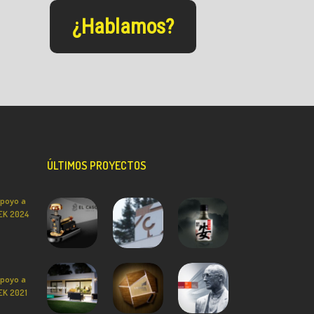
¿Hablamos?
ÚLTIMOS PROYECTOS
poyo a
TEK 2024
poyo a
TEK 2021