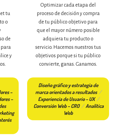
Optimizar cada etapa del
et tu
proceso de decisión y compra
to o
de tu público objetivo para
y
que el mayor número posible
so de
adquiera tu producto o
 para
servicio. Hacemos nuestros tus
lice y
objetivos porque si tu público
os.
convierte, ganas. Ganamos.
Diseño gráfico y estrategia de
ores –
marca orientados a resultados
/
ores –
Experiencia de Usuario – UX
/
des
Conversión Web – CRO
/
Analítica
rketing
Web
nterés