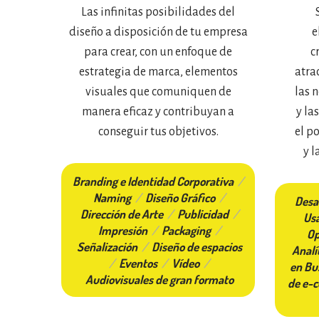
Las infinitas posibilidades del
diseño a disposición de tu empresa
e
para crear, con un enfoque de
c
estrategia de marca, elementos
atrac
visuales que comuniquen de
las 
manera eficaz y contribuyan a
y la
conseguir tus objetivos.
el p
y l
Branding e Identidad Corporativa
/
Naming
/
Diseño Gráfico
/
Desa
Dirección de Arte
/
Publicidad
/
Usa
Impresión
/
Packaging
/
Op
Señalización
/
Diseño de espacios
Analí
/
Eventos
/
Vídeo
/
en Bu
Audiovisuales de gran formato
de e-