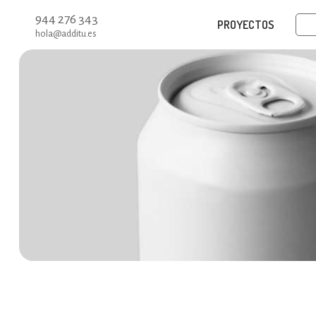
944 276 343
PROYECTOS
hola@additu.es