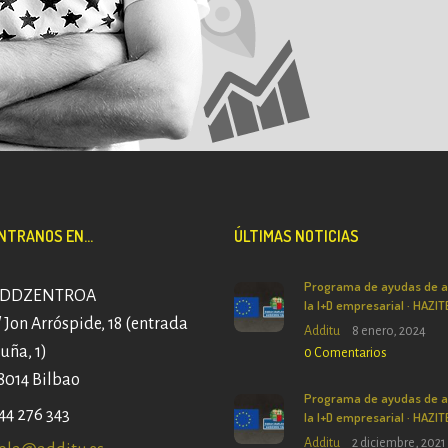
TRANOS EN...
ÚLTIMAS NOTICIAS
Programa de ayudas de a
DDZENTROA
la I+D empresarial · HAZI
/ Jon Arróspide, 18 (entrada
Additu
8 enero, 2024
ruña, 1)
0
Comentarios
8014 Bilbao
Programa de ayudas de a
44 276 343
la I+D empresarial · HAZI
Additu
2 diciembre, 2021